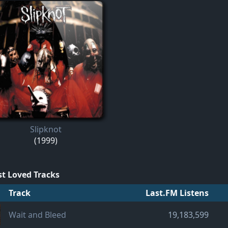
Slipknot
(1999)
t Loved Tracks
Track
Last.FM Listens
Wait and Bleed
19,183,599