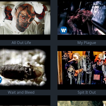
All Out Life
My Plague
Wait and Bleed
Spit It Out