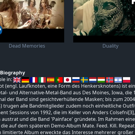
Dead Memories
Duality
t Biography
ble in:
ot (engl. Laufknoten, eine Form des Henkersknotens) ist ei
al- und Alternative-Metal-Band aus Des Moines, Iowa, die
l der Band sind gesichtverhüllende Masken; bis zum 2004 
) trugen alle Bandmitglieder zudem noch einheitliche Outfi
nt Sessions von 1992, die im Keller von Anders Colsefni[3
 austrat und die Band 'Painface' gründete. Im Rahmen einer
, die auf dem späteren Demo-Album Mate. Feed. Kill. Repeat
 limitierte Album erweckte das Interesse mehrerer großer