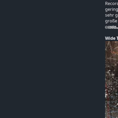
Record
gering
sehr g
große
Wide