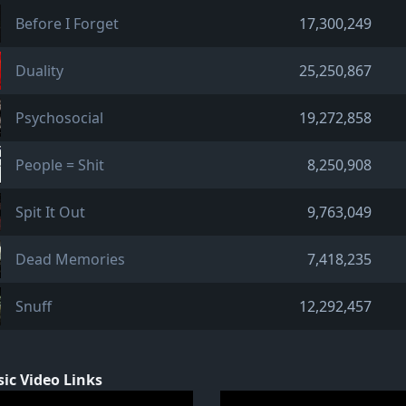
Before I Forget
17,300,249
Duality
25,250,867
Psychosocial
19,272,858
People = Shit
8,250,908
Spit It Out
9,763,049
Dead Memories
7,418,235
Snuff
12,292,457
ic Video Links