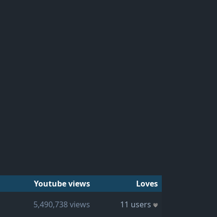
Youtube views
Loves
5,490,738 views
11 users