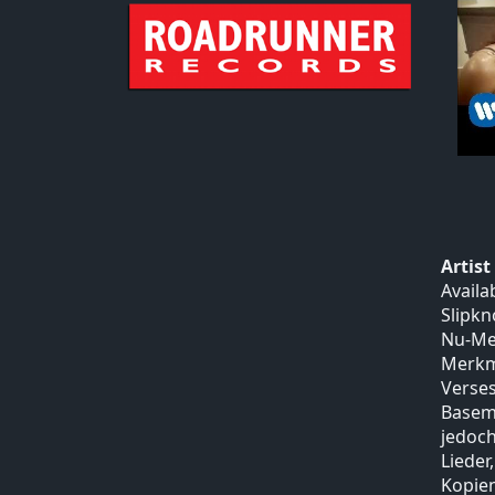
Artis
Availa
Slipkn
Nu-Met
Merkma
Verses
Baseme
jedoch
Lieder
Kopien