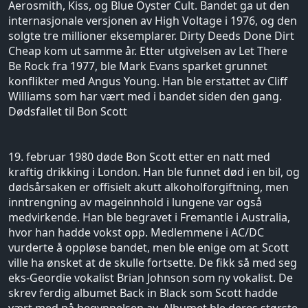
Aerosmith, Kiss, og Blue Öyster Cult. Bandet ga ut den
internasjonale versjonen av High Voltage i 1976, og den
solgte tre millioner eksemplarer. Dirty Deeds Done Dirt
Cheap kom ut samme år. Etter utgivelsen av Let There
Be Rock fra 1977, ble Mark Evans sparket grunnet
konflikter med Angus Young. Han ble erstattet av Cliff
Williams som har vært med i bandet siden den gang.
Dødsfallet til Bon Scott
19. februar 1980 døde Bon Scott etter en natt med
kraftig drikking i London. Han ble funnet død i en bil, og
dødsårsaken er offisielt akutt alkoholforgiftning, men
inntrengning av mageinnhold i lungene var også
medvirkende. Han ble begravet i Fremantle i Australia,
hvor han hadde vokst opp. Medlemmene i AC/DC
vurderte å oppløse bandet, men ble enige om at Scott
ville ha ønsket at de skulle fortsette. De fikk så med seg
eks-Geordie vokalist Brian Johnson som ny vokalist. De
skrev ferdig albumet Back in Black som Scott hadde