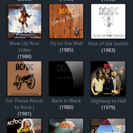
Blow Up Your
Fly on the Wall
Flick of the Switch
Video
(1985)
(1983)
(1988)
For Those About
Back in Black
Highway to Hell
to Rock (
(1980)
(1979)
(1981)