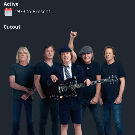
Active
1973 to Present...
Cutout