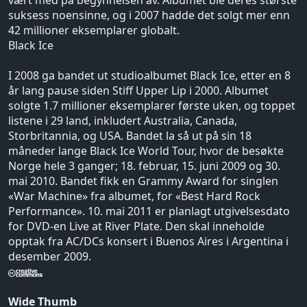
vært med på begynnelsen av. Albumet ble deres største
suksess noensinne, og i 2007 hadde det solgt mer enn
42 millioner eksemplarer globalt.
Black Ice
I 2008 ga bandet ut studioalbumet Black Ice, etter en 8
år lang pause siden Stiff Upper Lip i 2000. Albumet
solgte 1.7 millioner eksemplarer første uken, og toppet
listene i 29 land, inkludert Australia, Canada,
Storbritannia, og USA. Bandet la så ut på sin 18
måneder lange Black Ice World Tour, hvor de besøkte
Norge hele 3 ganger; 18. februar, 15. juni 2009 og 30.
mai 2010. Bandet fikk en Grammy Award for singlen
«War Machine» fra albumet, for «Best Hard Rock
Performance». 10. mai 2011 er planlagt utgivelsesdato
for DVD-en Live at River Plate. Den skal inneholde
opptak fra AC/DCs konsert i Buenos Aires i Argentina i
desember 2009.
Wide Thumb