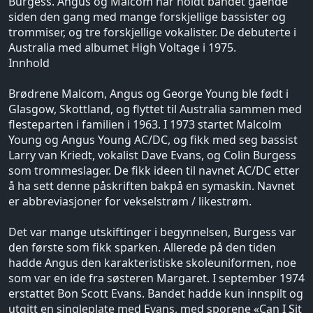
Burgess. Angus og Malcom har holdt bandet gående
siden den gang med mange forskjellige bassister og
trommiser, og tre forskjellige vokalister. De debuterte i
Australia med albumet High Voltage i 1975.
Innhold
Brødrene Malcom, Angus og George Young ble født i
Glasgow, Skottland, og flyttet til Australia sammen med
flesteparten i familien i 1963. I 1973 startet Malcolm
Young og Angus Young AC/DC, og fikk med seg bassist
Larry van Kriedt, vokalist Dave Evans, og Colin Burgess
som trommeslager. De fikk ideen til navnet AC/DC etter
å ha sett denne påskriften bakpå en symaskin. Navnet
er abbreviasjoner for vekselstrøm / likestrøm.
Det var mange utskiftinger i begynnelsen, Burgess var
den første som fikk sparken. Allerede på den tiden
hadde Angus den karakteristiske skoleuniformen, noe
som var en ide fra søsteren Margaret. I september 1974
erstattet Bon Scott Evans. Bandet hadde kun innspilt og
utgitt en singleplate med Evans, med sporene «Can I Sit