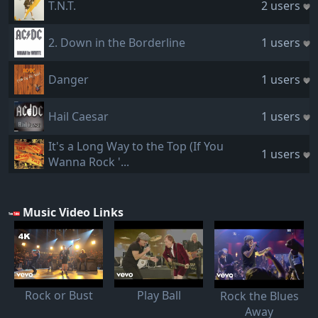
T.N.T.
2 users
2. Down in the Borderline
1 users
Danger
1 users
Hail Caesar
1 users
It's a Long Way to the Top (If You
1 users
Wanna Rock '...
Music Video Links
Rock or Bust
Play Ball
Rock the Blues
Away