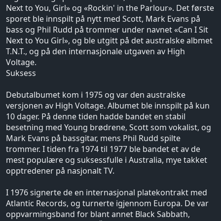
Next to You, Girl» og «Rockin' in the Parlour». Det første
sporet ble innspilt på nytt med Scott, Mark Evans på
bass og Phil Rudd på trommer under navnet «Can I Sit
Next to You Girl», og ble utgitt på det australske albmet
T.N.T., og på den internasjonale utgaven av High
Voltage.
Suksess
Debutalbumet kom i 1975 og var den australske
versjonen av High Voltage. Albumet ble innspilt på kun
10 dager. På denne tiden hadde bandet en stabil
besetning med Young brødrene, Scott som vokalist, og
Mark Evans på bassgitar, mens Phil Rudd spilte
trommer. I tiden fra 1974 til 1977 ble bandet et av de
mest populære og suksessfulle i Australia, mye takket
opptredener på nasjonalt TV.
I 1976 signerte de en internasjonal platekontrakt med
Atlantic Records, og turnerte igjennom Europa. De var
oppvarmingsband for blant annet Black Sabbath,