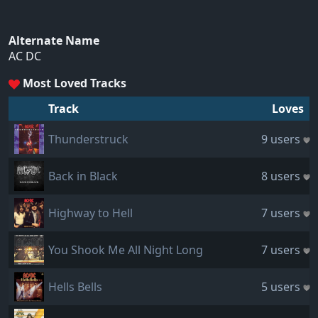
Alternate Name
AC DC
Most Loved Tracks
Track
Loves
Thunderstruck
9 users
Back in Black
8 users
Highway to Hell
7 users
You Shook Me All Night Long
7 users
Hells Bells
5 users