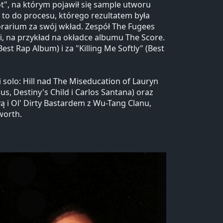
t", na którym pojawił się sample utworu
 to do procesu, którego rezultatem była
rarium za swój wkład. Zespół The Fugees
ji, na przykład na okładce albumu The Score.
t Rap Album) i za "Killing Me Softly" (Best
solo: Hill nad The Miseducation of Lauryn
s, Destiny's Child i Carlos Santana) oraz
ą i Ol' Dirty Bastardem z Wu-Tang Clanu,
worth.