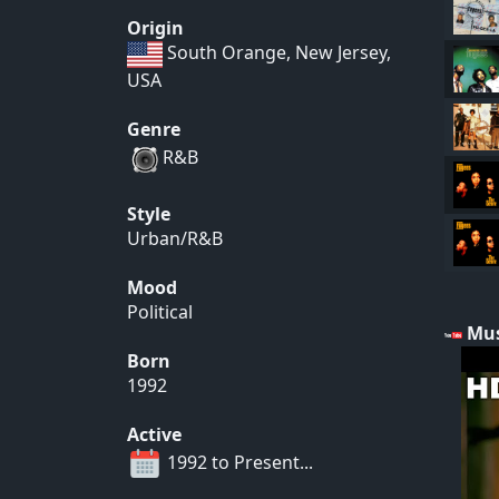
Origin
South Orange, New Jersey,
USA
Genre
R&B
Style
Urban/R&B
Mood
Political
Mus
Born
1992
Active
1992 to Present...