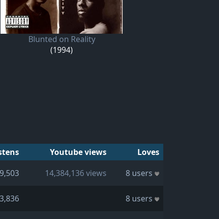
Blunted on Reality
(1994)
stens
Youtube views
Loves
9,503
14,384,136 views
8 users
3,836
8 users