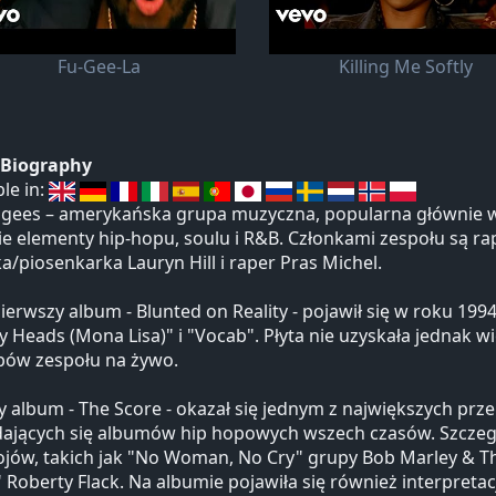
Fu-Gee-La
Killing Me Softly
t Biography
ble in:
gees – amerykańska grupa muzyczna, popularna głównie w l
e elementy hip-hopu, soulu i R&B. Członkami zespołu są r
a/piosenkarka Lauryn Hill i raper Pras Michel.
ierwszy album - Blunted on Reality - pojawił się w roku 1994
 Heads (Mona Lisa)" i "Vocab". Płyta nie uzyskała jednak 
pów zespołu na żywo.
y album - The Score - okazał się jednym z największych prze
ających się albumów hip hopowych wszech czasów. Szczegó
jów, takich jak "No Woman, No Cry" grupy Bob Marley & The 
 Roberty Flack. Na albumie pojawiła się również interpreta