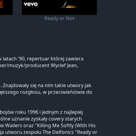
Ready or Not
atach '90, repertuar której zawiera
aper/muzyk/producent Wyclef Jean,
. Znajdowały się na nim takie utwory jak
większego rozgłosu, w przeciwieństwie do
bojów roku 1996 i jednym z najlepiej
lne uznanie zyskały covery starych
Wailers oraz "Killing Me Softly (With His
cja utworu zespołu The Delfonics "Ready or