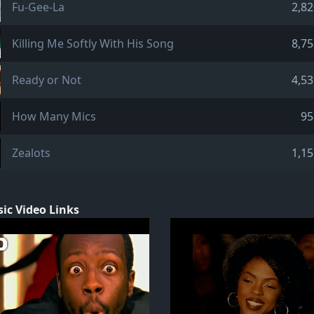
Fu-Gee-La
2,82
Killing Me Softly With His Song
8,75
Ready or Not
4,53
How Many Mics
95
Zealots
1,15
ic Video Links