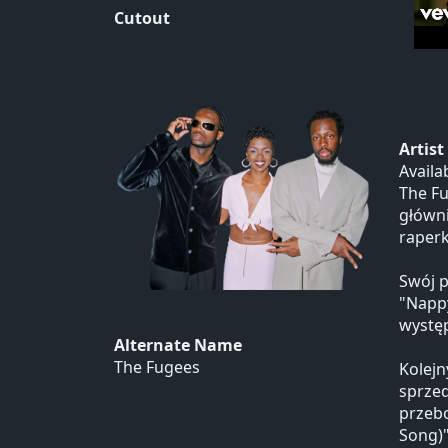
Cutout
Artis
Availa
The Fu
główni
raperk
Swój p
"Nappy
wystę
Alternate Name
The Fugees
Kolejn
sprzed
przebo
Song)"