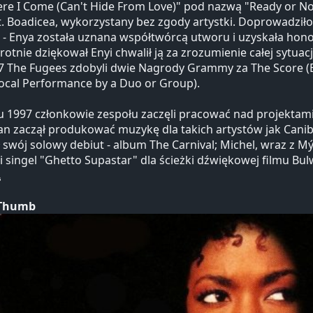
re I Come (Can't Hide From Love)" pod nazwą "Ready or No
t. Boadicea, wykorzystany bez zgody artystki. Doprowadziło
- Enya została uznana współtwórcą utworu i uzyskała hono
rotnie dziękował Enyi chwalił ją za zrozumienie całej sytuac
 The Fugees zdobyli dwie Nagrody Grammy za The Score (Bes
ocal Performance by a Duo or Group).
 1997 członkowie zespołu zaczęli pracować nad projektami 
Jean zaczął produkować muzykę dla takich artystów jak Canibu
 swój solowy debiut - album The Carnival; Michel, wraz z Mý
i singel "Ghetto Supastar" dla ścieżki dźwiękowej filmu Bul
 Thumb