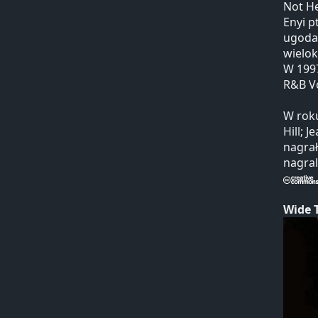
Not He
Enyi p
ugoda 
wielok
W 1997
R&B V
W roku
Hill; 
nagrał
nagral
Wide