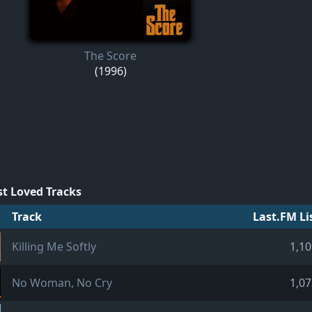
The Score
(1996)
t Loved Tracks
Track
Last.FM Li
Killing Me Softly
1,10
No Woman, No Cry
1,07