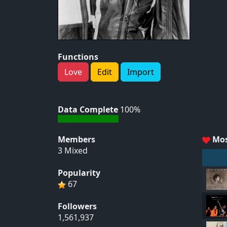
Functions
Love
Edit
Import
Data Complete
100%
Members
Mos
3 Mixed
Popularity
67
Followers
1,561,937