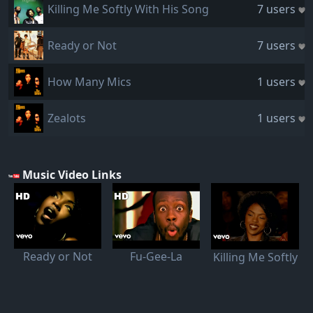
Killing Me Softly With His Song
7 users
Ready or Not
7 users
How Many Mics
1 users
Zealots
1 users
Music Video Links
Ready or Not
Fu-Gee-La
Killing Me Softly