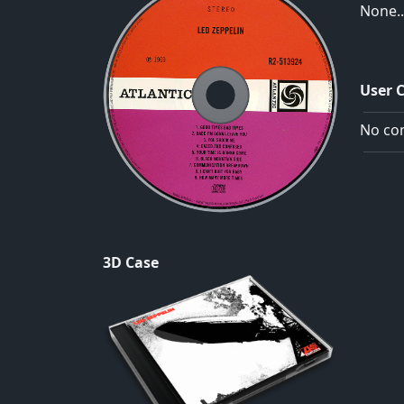
None..
User 
No com
3D Case