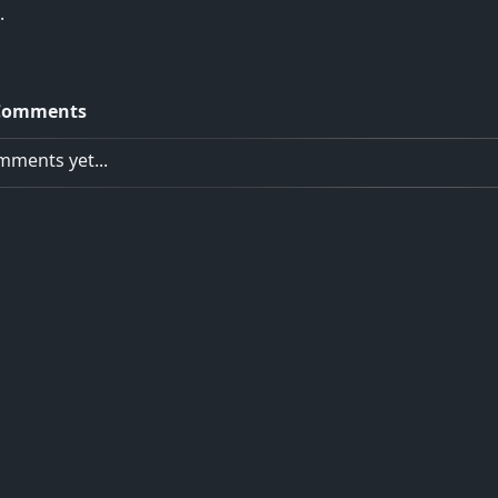
.
Comments
ments yet...