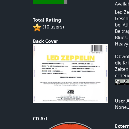
Availa
Led Ze
Gesch
Total Rating
bei At
(10 users)
Beiträ
Blues.
Back Cover
Heavy-
Obwohl
die Kr
Zeiten
erneu
User 
None..
CD Art
Exter