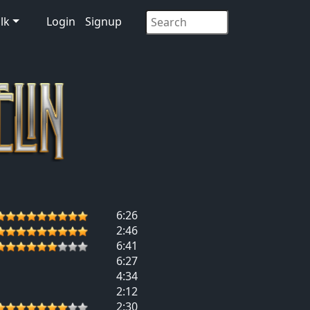
lk
Login
Signup
6:26
2:46
6:41
6:27
4:34
2:12
2:30