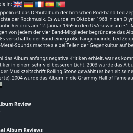
ble in:
ppelin ist das Debütalbum der britischen Rockband Led Zepp
ichte der Rockmusik. Es wurde im Oktober 1968 in den Ol
lantic Records am 12. Januar 1969 in den USA sowie am 31. M
gen von jedem der vier Band-Mitglieder begründete das Al
 Es verschaffte der Band eine große Fangemeinde; Led Ze
Metal-Sounds machte sie bei Teilen der Gegenkultur auf be
 das Album anfangs negative Kritiken erhielt, war es komme
itiker in einem sehr viel besseren Licht. 2003 wurde das Alb
 der Musikzeitschrift Rolling Stone gewählt (es behielt seinen
erte). 2004 wurde das Album in die Grammy Hall of Fame 
Album Review
.
nal Album Reviews