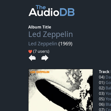
Album Title
Led Zeppelin
Led Zeppelin
(1969)
(7 users)
Track 
04)
Da
01)
Go
02)
Ba
03)
Yo
05)
Yo
06)
Bl
07)
Co