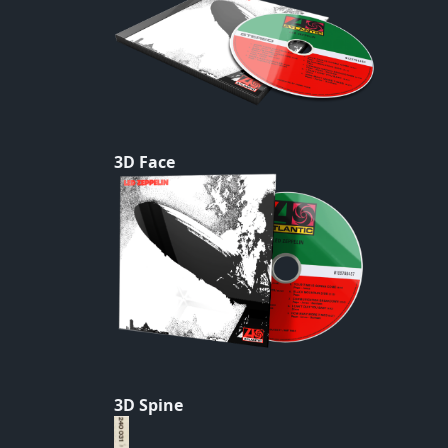
3D Face
3D Spine