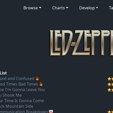
Browse
Charts
Develop
Ta
List
zed and Confused
od Times Bad Times
be I'm Gonna Leave You
u Shook Me
ur Time Is Gonna Come
ack Mountain Side
mmunication Breakdown