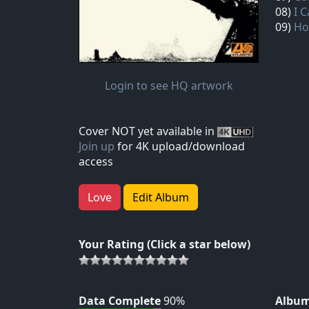
08)
I 
09)
Ho
Login to see HQ artwork
Cover NOT yet available in
Join up
for 4K upload/download
access
Love
Edit Album
Your Rating (Click a star below)
Data Complete
90%
Album