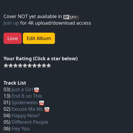
Cover NOT yet available in
Join up
for 4K upload/download access
Love
Edit Album
Your Rating (Click a star below)
Track List
03)
Just a Girl
13)
End It on This
01)
Spiderwebs
02)
Excuse Me Mr.
04)
Happy Now?
05)
Different People
06)
Hey You