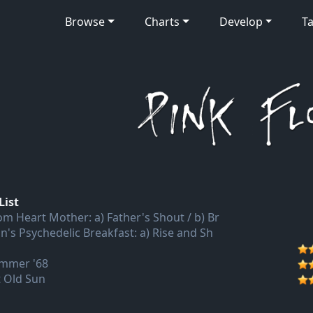
Browse
Charts
Develop
Ta
List
om Heart Mother: a) Father's Shout / b) Br
an's Psychedelic Breakfast: a) Rise and Sh
mmer '68
t Old Sun