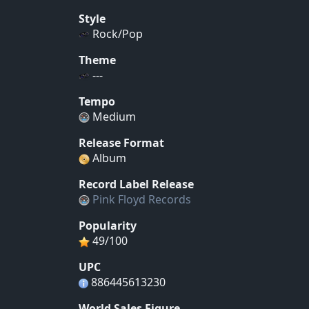
Style
Rock/Pop
Theme
---
Tempo
Medium
Release Format
Album
Record Label Release
Pink Floyd Records
Popularity
49/100
UPC
886445613230
World Sales Figure