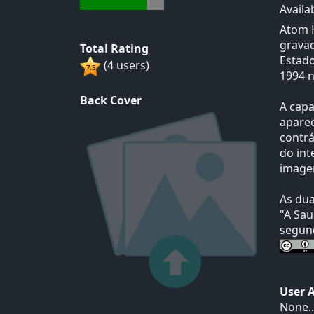
Availa
Atom H
gravad
Total Rating
Estad
(4 users)
1994 n
Back Cover
A capa
aparec
contrá
do int
image
As dua
"A Sau
segund
User 
None..