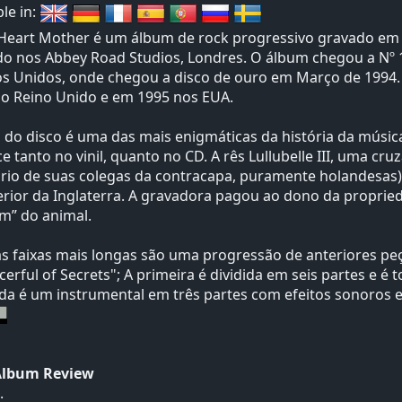
ble in:
eart Mother é um álbum de rock progressivo gravado em 19
o nos Abbey Road Studios, Londres. O álbum chegou a Nº 1
os Unidos, onde chegou a disco de ouro em Março de 1994
o Reino Unido e em 1995 nos EUA.
 do disco é uma das mais enigmáticas da história da músi
e tanto no vinil, quanto no CD. A rês Lullubelle III, uma c
rio de suas colegas da contracapa, puramente holandesas)
erior da Inglaterra. A gravadora pagou ao dono da proprieda
m” do animal.
s faixas mais longas são uma progressão de anteriores peç
cerful of Secrets"; A primeira é dividida em seis partes e 
a é um instrumental em três partes com efeitos sonoros e 
Album Review
.