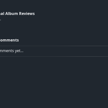
nal Album Reviews
.
Comments
ments yet...