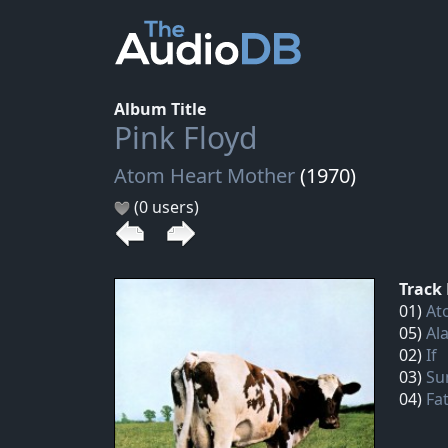
Album Title
Pink Floyd
Atom Heart Mother
(1970)
(0 users)
Track 
01)
At
05)
Al
02)
If
03)
Su
04)
Fa