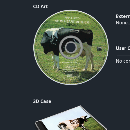
CD Art
Exter
None..
User 
No com
3D Case