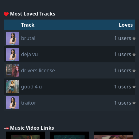
Most Loved Tracks
Track
Loves
brutal
1 users
deja vu
1 users
drivers license
1 users
good 4 u
1 users
traitor
1 users
Music Video Links