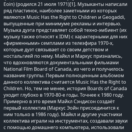
Eoin) (родился 21 июля 1971)[1]. Музыканты написали
ряд пластинок, наиболее заметными из которых
являются Music Has the Right to Children и Geogaddi,
выпущенные при минимуме рекламы и интервью.
Музыка дуэта представляет собой техно-эмбиент (их
музыку также относят к IDM) с характерными для них
«фирменными» семплами из телеэфира 1970-х,
которые дуэт связывает со своим детством и
ностальгией по нему. Майкл и Маркус признались,
что вдохновляются документальными фильмами
National Film Board of Canada, из чего и получилось
название группы. Первым полноценным альбомом
данного коллектива считается Music Has the Right to
Children. Но, тем не менее, история Boards of Canada
уходит глубоко в 1970-80-е годы. Точнее к 1980 году.
Примерно в это время Майкл Сэндисон создаёт
первый коллектив (Маркус Эойн присоединится к
ним только в 1986 году). Майкл и другие участники
коллектива играли на инструментах, создавали звуки
с помощью домашнего компьютера, использовали