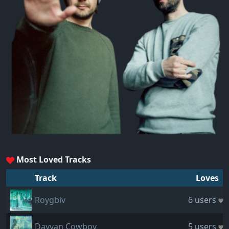
Most Loved Tracks
Track
Loves
Roygbiv
6 users
Dayvan Cowboy
5 users