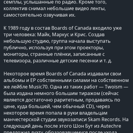
семплы, услышанные по радио. Кроме того,
коллектив снимал небольшие видео ленты,
самостоятельно озвучивая их.
К 1989 году в состав Boards of Canada входило уже
три человека: Майк, Маркус и Крис. Создав
небольшую студию, группа начала выступать
публично, используя при этом проекторы,
мониторы, странные плёнки, записанные с
телевизора, различные детские песенки и т. д.
Некоторое время Boards of Canada издавали свои
альбомы и ЕР собственными силами на собственном
же лейбле Music70. Одна из таких работ — Twoism —
была издана немного большим тиражом (сейчас
является достаточно раритетным, продаваясь по
цене, куда большей, чем обычный CD), через
некоторое время попала в руки владельцам
манчестерской студии звукозаписи Skam Records. На
следующий день после этого Шон Бут из Autechre
предложил дуэту, образовавшемуся после ухода