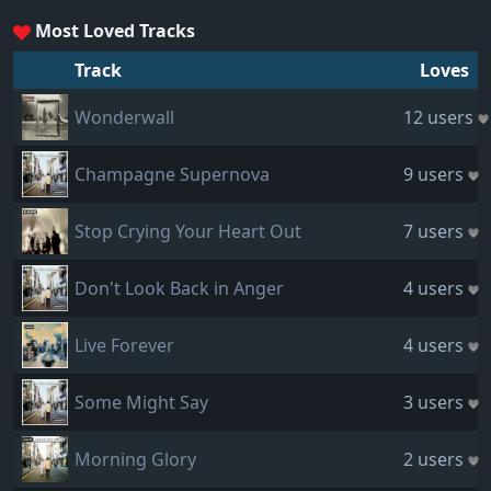
Most Loved Tracks
Track
Loves
Wonderwall
12 users
Champagne Supernova
9 users
Stop Crying Your Heart Out
7 users
Don't Look Back in Anger
4 users
Live Forever
4 users
Some Might Say
3 users
Morning Glory
2 users