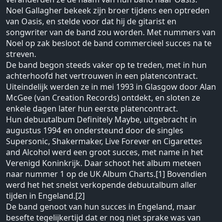
Noel Gallagher bekeek zijn broer tijdens een optreden
van Oasis, en stelde voor dat hij de gitarist en
songwriter van de band zou worden. Met nummers van
Noel op zak besloot de band commercieel succes na te
streven.
De band begon steeds vaker op te treden, met in hun
achterhoofd het vertrouwen in een platencontract.
Uiteindelijk werden ze in mei 1993 in Glasgow door Alan
McGee (van Creation Records) ontdekt, en sloten ze
enkele dagen later hun eerste platencontract.
Hun debuutalbum Definitely Maybe, uitgebracht in
augustus 1994 en ondersteund door de singles
Supersonic, Shakermaker, Live Forever en Cigarettes
and Alcohol werd een groot succes, met name in het
Verenigd Koninkrijk. Daar schoot het album meteen
naar nummer 1 op de UK Album Charts.[1] Bovendien
werd het het snelst verkopende debuutalbum aller
tijden in Engeland.[2]
De band genoot van hun succes in Engeland, maar
besefte tegelijkertijd dat er nog niet sprake was van