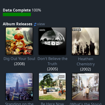
Data Complete
100%
Album Releases
view
Dig Out Your Soul
Don't Believe the
Heathen
(2008)
Truth
Chemistry
(2005)
(2002)
Standing on the
Be Here Now
(What's the Story)