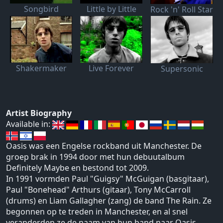
Little by Little
Songbird
Rock 'n' Roll Star
Shakermaker
Live Forever
Supersonic
Artist Biography
Available in:
Oasis was een Engelse rockband uit Manchester. De
groep brak in 1994 door met hun debuutalbum
Definitely Maybe en bestond tot 2009.
In 1991 vormden Paul "Guigsy" McGuigan (basgitaar),
Paul "Bonehead" Arthurs (gitaar), Tony McCarroll
(drums) en Liam Gallagher (zang) de band The Rain. Ze
begonnen op te treden in Manchester, en al snel
veranderden ze de naam van hun band naar Oasis.