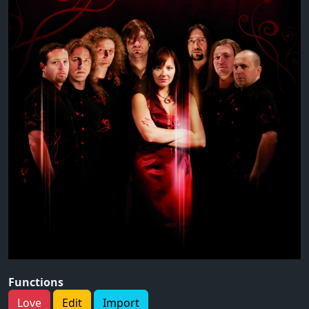
Functions
Love
Edit
Import