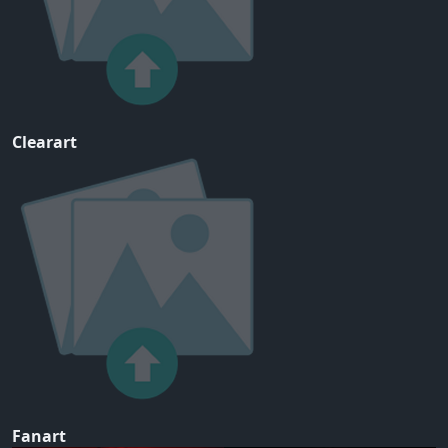
Clearart
Fanart