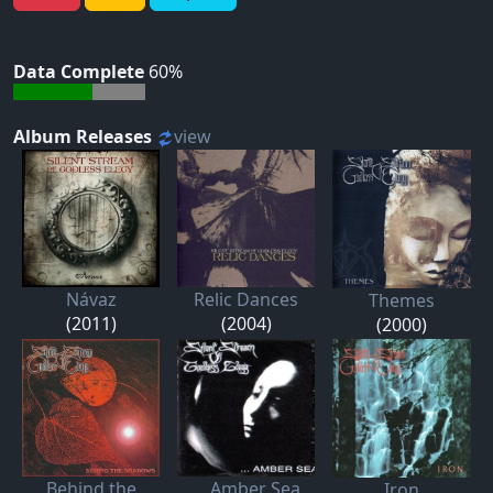
Data Complete
60%
Album Releases
view
Návaz
Relic Dances
Themes
(2011)
(2004)
(2000)
Behind the
... Amber Sea
Iron