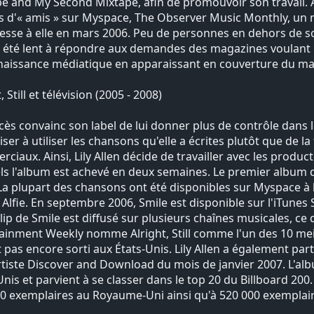
e and My Second Mixtape, afin de promouvoir son travail. A
rs d'« amis » sur Myspace, The Observer Music Monthly, un 
resse à elle en mars 2006. Peu de personnes en dehors de son 
a été lent à répondre aux demandes des magazines voulant pa
aissance médiatique en apparaissant en couverture du ma
, Still et télévision (2005 - 2008)
cès convainc son label de lui donner plus de contrôle dans 
riser à utiliser les chansons qu'elle a écrites plutôt que de l
ciaux. Ainsi, Lily Allen décide de travailler avec les produ
ls l'album est achevé en deux semaines. Le premier album de Lil
La plupart des chansons ont été disponibles sur Myspace à 
 Alfie. En septembre 2006, Smile est disponible sur l'iTunes
lip de Smile est diffusé sur plusieurs chaînes musicales, ce 
ainment Weekly nomme Alright, Still comme l'un des 10 meil
t pas encore sorti aux États-Unis. Lily Allen a également par
artiste Discover and Download du mois de janvier 2007. L'alb
Unis et parvient à se classer dans le top 20 du Billboard 200. E
0 exemplaires au Royaume-Uni ainsi qu'à 520 000 exemplair