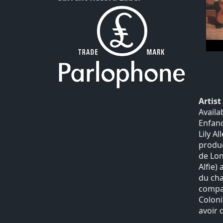
Artis
Availa
Enfanc
Lily A
produc
de Lon
Alfie)
du cha
compag
Coloni
avoir 