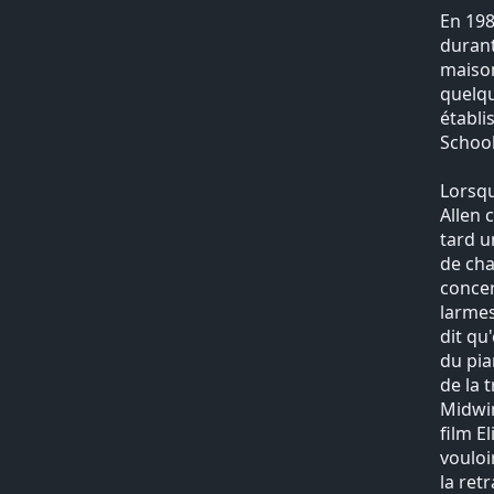
En 198
durant
maison
quelqu
établi
School
Lorsqu
Allen 
tard u
de cha
concer
larmes
dit qu
du pia
de la 
Midwin
film E
vouloi
la ret