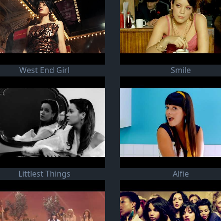
West End Girl
Smile
Littlest Things
Alfie