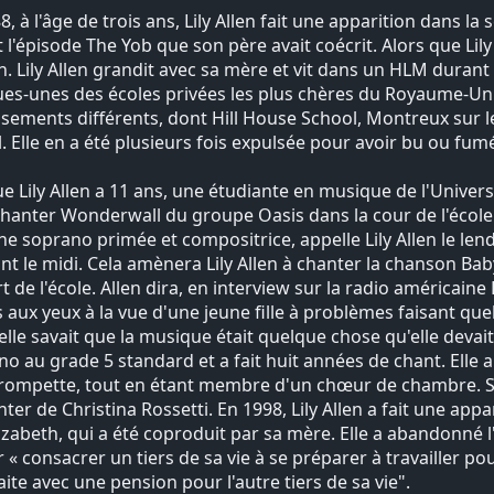
8, à l'âge de trois ans, Lily Allen fait une apparition dans la
 l'épisode The Yob que son père avait coécrit. Alors que Lily
. Lily Allen grandit avec sa mère et vit dans un HLM durant s
es-unes des écoles privées les plus chères du Royaume-Uni. E
ssements différents, dont Hill House School, Montreux sur le
. Elle en a été plusieurs fois expulsée pour avoir bu ou fum
e Lily Allen a 11 ans, une étudiante en musique de l'Universi
chanter Wonderwall du groupe Oasis dans la cour de l'école
ne soprano primée et compositrice, appelle Lily Allen le l
nt le midi. Cela amènera Lily Allen à chanter la chanson B
t de l'école. Allen dira, en interview sur la radio américaine
 aux yeux à la vue d'une jeune fille à problèmes faisant que
'elle savait que la musique était quelque chose qu'elle devai
no au grade 5 standard et a fait huit années de chant. Elle a
trompette, tout en étant membre d'un chœur de chambre. So
ter de Christina Rossetti. En 1998, Lily Allen a fait une ap
lizabeth, qui a été coproduit par sa mère. Elle a abandonné l
r « consacrer un tiers de sa vie à se préparer à travailler pou
raite avec une pension pour l'autre tiers de sa vie".