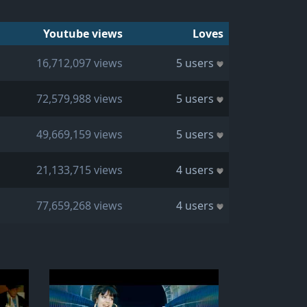
Youtube views
Loves
16,712,097 views
5 users
72,579,988 views
5 users
49,669,159 views
5 users
21,133,715 views
4 users
77,659,268 views
4 users