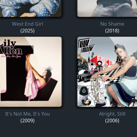
West End Girl
No Shame
(2025)
(2018)
It's Not Me, It's You
Alright, Still
(2009)
(2006)