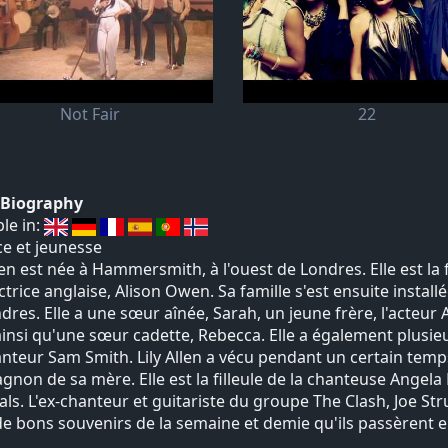
Not Fair
22
t Biography
ble in:
e et jeunesse
llen est née à Hammersmith, à l'ouest de Londres. Elle est la fi
trice anglaise, Alison Owen. Sa famille s'est ensuite instal
dres. Elle a une sœur aînée, Sarah, un jeune frère, l'acteur Al
 ainsi qu'une sœur cadette, Rebecca. Elle a également plusieu
nteur Sam Smith. Lily Allen a vécu pendant un certain temp
non de sa mère. Elle est la filleule de la chanteuse Angel
als. L'ex-chanteur et guitariste du groupe The Clash, Joe Stru
de bons souvenirs de la semaine et demie qu'ils passèrent e