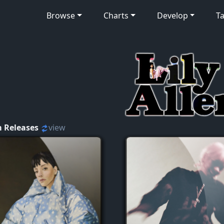
Browse
Charts
Develop
Ta
 Releases
view