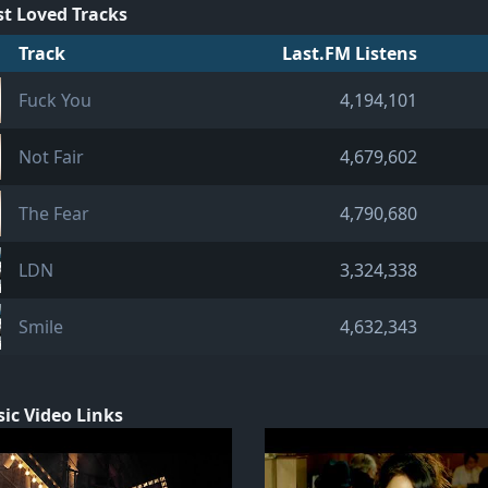
t Loved Tracks
Track
Last.FM Listens
Fuck You
4,194,101
Not Fair
4,679,602
The Fear
4,790,680
LDN
3,324,338
Smile
4,632,343
ic Video Links