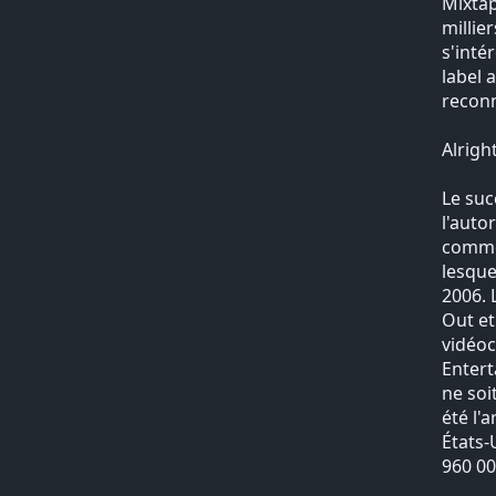
Mixtap
millie
s'inté
label 
reconn
Alright
Le suc
l'auto
commer
lesque
2006. 
Out et
vidéoc
Entert
ne soi
été l'
États-
960 00