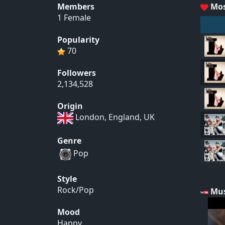
Members
Mos
1 Female
Popularity
70
Followers
2,134,528
Origin
London, England, UK
Genre
Pop
Style
Rock/Pop
Mus
Mood
Happy