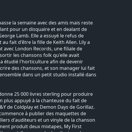
le passe la semaine avec des amis mais reste
illant pour un disquaire et en dealant de
 George Lamb. Elle a essuyé le refus de
u fait d'être la fille de Keith Allen. Lily a
at avec London Records, une filiale de
ortir les chansons folk qu'elle avait
a étudié l'horticulture afin de devenir
écrire des chansons, et son manager lui fait
s ensemble dans un petit studio installé dans
i donne 25 000 livres sterling pour produire
n plus appuyé à la chanteuse du fait de
X&Y de Coldplay et Demon Days de Gorillaz.
et commence à publier des maquettes de
iers d'auditeurs et un vinyle de la chanson
ment produit deux mixtapes, My First