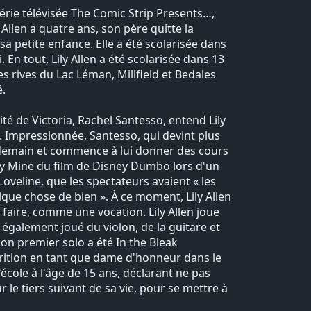
 série télévisée The Comic Strip Presents…,
 Allen a quatre ans, son père quitte la
a petite enfance. Elle a été scolarisée dans
n tout, Lily Allen a été scolarisée dans 13
s rives du Lac Léman, Millfield et Bedales
é.
té de Victoria, Rachel Santesso, entend Lily
. Impressionnée, Santesso, qui devint plus
endemain et commence à lui donner des cours
aby Mine du film de Disney Dumbo lors d'un
 Loveline, que les spectateurs avaient « les
lque chose de bien ». À ce moment, Lily Allen
t faire, comme une vocation. Lily Allen joue
 également joué du violon, de la guitare et
n premier solo a été In the Bleak
parition en tant que dame d'honneur dans le
'école à l'âge de 15 ans, déclarant ne pas
r le tiers suivant de sa vie, pour se mettre à