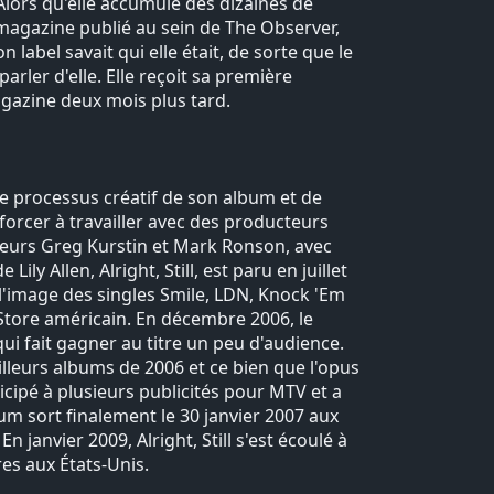
lors qu'elle accumule des dizaines de
magazine publié au sein de The Observer,
label savait qui elle était, de sorte que le
rler d'elle. Elle reçoit sa première
gazine deux mois plus tard.
le processus créatif de son album et de
a forcer à travailler avec des producteurs
cteurs Greg Kurstin et Mark Ronson, avec
y Allen, Alright, Still, est paru en juillet
l'image des singles Smile, LDN, Knock 'Em
 Store américain. En décembre 2006, le
qui fait gagner au titre un peu d'audience.
leurs albums de 2006 et ce bien que l'opus
ticipé à plusieurs publicités pour MTV et a
um sort finalement le 30 janvier 2007 aux
n janvier 2009, Alright, Still s'est écoulé à
es aux États-Unis.