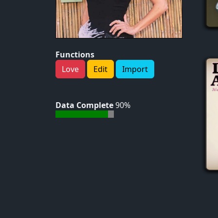
Functions
Love
Edit
Import
Data Complete
90%