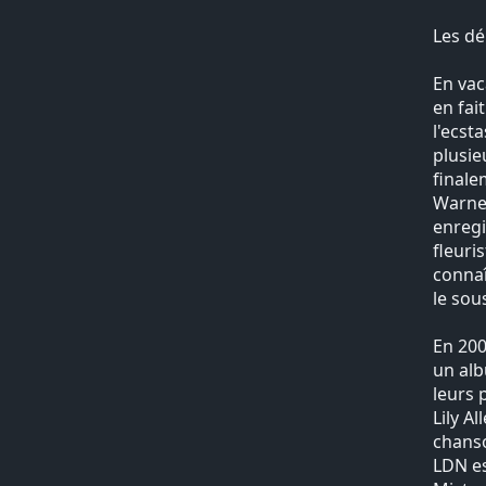
Les dé
En vac
en fai
l'ecst
plusieu
finale
Warner
enregi
fleuri
connaî
le sou
En 200
un alb
leurs 
Lily A
chanso
LDN es