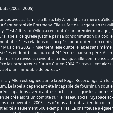
buts (2002 - 2005)
ances avec sa famille à Ibiza, Lily Allen dit à sa mère qu'el
t à Sant Antoni de Portmany. Elle se fait de l'argent en trava
asy. C'est à Ibiza qu'Allen a rencontré son premier manager,
rs labels, ce qu'elle justifie par sa consommation d'alcool et a
ment utilisé les relations de son père pour obtenir un contr
 Music en 2002. Finalement, elle quitte le label sans même s
strées et dont beaucoup ont été écrites par son père. Allen 
ste mais se ravise et revient à la musique. Elle commence à 
tre les producteurs Future Cut en 2004. Ils travaillent alor
s-sol d'un immeuble de bureaux.
5, Lily Allen est signée sur le label Regal Recordings. On lu
um. Le label a cependant été incapable de fournir un soutie
préoccupations avec d'autres sorties telles que les albums 
llen se crée alors un compte sur le réseau social Myspace 
ns en novembre 2005. Les démos attirent l'attention de mill
t édité à seulement 500 exemplaires. La chanteuse a égale